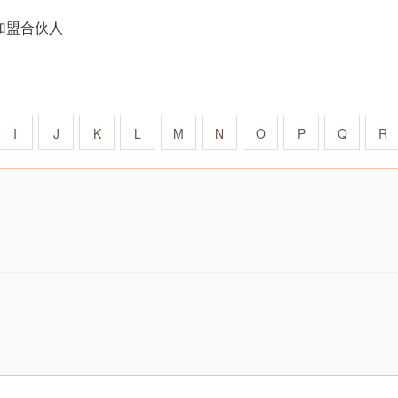
加盟合伙人
I
J
K
L
M
N
O
P
Q
R