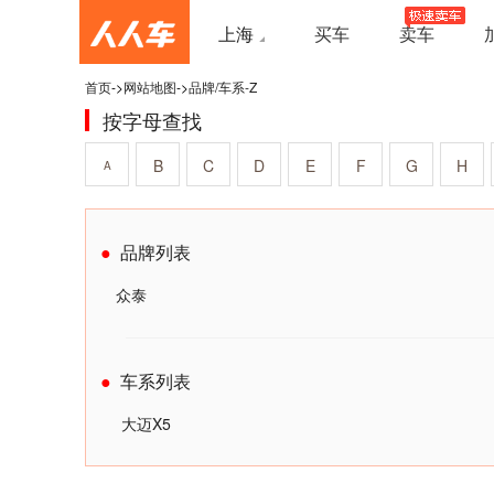
上海
买车
卖车
首页
->
网站地图
->
品牌/车系-Z
按字母查找
B
C
D
E
F
G
H
A
品牌列表
众泰
车系列表
大迈X5