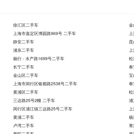
徐汇区二手车
金
上海市嘉定区博园路969号 二手车
上
静安二手车
昆
浦东二手车
上
杨行 - 水产路1699号二手车
松
长宁二手车
奉
金山区二手车
宝
上海市闵行区银都路2538号二手车
奉
黄浦区二手车
松
三达路25号2幢 二手车
浦
闵行区浦江镇三达路25号二手车
上
黄浦二手车
杨
卢湾二手车
青
普陀二手车
嘉