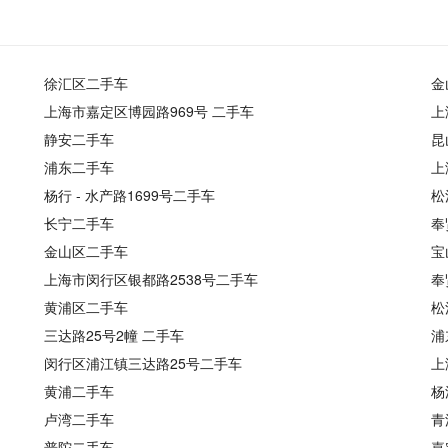
徐汇区二手车
金
上海市嘉定区博园路969号 二手车
上
静安二手车
昆
浦东二手车
上
杨行 - 水产路1699号二手车
松
长宁二手车
奉
金山区二手车
宝
上海市闵行区银都路2538号二手车
奉
黄浦区二手车
松
三达路25号2幢 二手车
浦
闵行区浦江镇三达路25号二手车
上
黄浦二手车
杨
卢湾二手车
青
普陀二手车
嘉