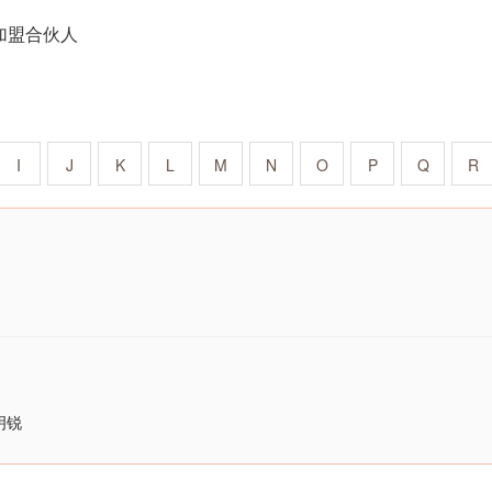
加盟合伙人
I
J
K
L
M
N
O
P
Q
R
明锐