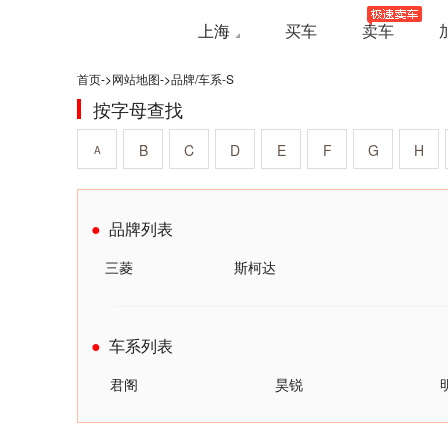
上海
买车
卖车
首页
->
网站地图
->
品牌/车系-S
按字母查找
B
C
D
E
F
G
H
A
品牌列表
三菱
斯柯达
车系列表
君阁
昊锐