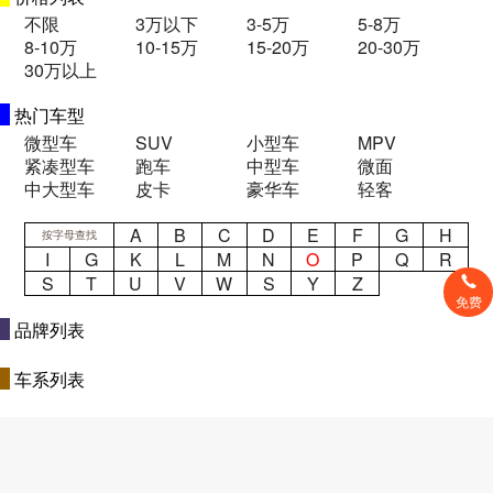
不限
3万以下
3-5万
5-8万
8-10万
10-15万
15-20万
20-30万
30万以上
热门车型
微型车
SUV
小型车
MPV
紧凑型车
跑车
中型车
微面
中大型车
皮卡
豪华车
轻客
A
B
C
D
E
F
G
H
按字母查找
I
G
K
L
M
N
O
P
Q
R
S
T
U
V
W
S
Y
Z
免费
品牌列表
车系列表