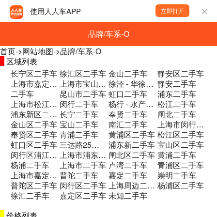
使用人人车APP
立即打开
品牌/车系-O
首页
->
网站地图
->
品牌/车系-O
区域列表
长宁区二手车
徐汇区二手车
金山二手车
静安区二手车
上海市嘉定区博园路969号 二手车
上海市宝山区纪蕰路102号B2二手车
徐泾 - 华徐公路289号二手车
静安二手车
二手车
昆山市二手车
虹口二手车
浦东二手车
上海市松江区梅家浜路209号.A栋103二手车
闵行二手车
杨行 - 水产路1699号二手车
松江二手车
浦东新区二手车
长宁二手车
奉贤二手车
闸北二手车
金山区二手车
宝山二手车
南汇二手车
上海市闵行区银都路2538号二手车
奉贤区二手车
青浦二手车
黄浦区二手车
松江区二手车
虹口区二手车
三达路25号2幢 二手车
浦东新二手车
宝山区二手车
闵行区浦江镇三达路25号二手车
上海市浦东新区沪南公路4777号4楼二手车
闸北区二手车
黄浦二手车
杨浦二手车
上海市二手车
卢湾二手车
青浦区二手车
上海市嘉定区嘉罗公路2717号二手车
普陀二手车
嘉定二手车
崇明二手车
普陀区二手车
闵行区二手车
上海周边二手车
杨浦区二手车
徐汇二手车
嘉定区二手车
未知二手车
价格列表