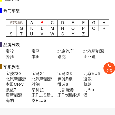
热门车型
A
B
C
D
E
F
G
H
按字母查找
I
G
K
L
M
N
O
P
Q
R
S
T
U
V
W
S
Y
Z
品牌列表
宝骏
宝马
北京汽车
北汽新能源
奔驰
本田
别克
比亚迪
车系列表
免费
宝骏730
宝马X1
宝马iX3
北京EU5
北汽新能源EX
北汽新能源EV
奔驰E级
凌派
本田CR-V
雅阁
微蓝6
凯越
微蓝7
昂科拉
元新能源
元Pro
唐新能源
宋PLUS新能源
宋Pro新能源
汉
海豹
秦PLUS