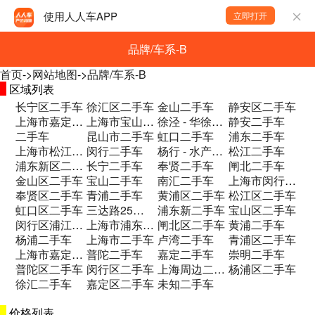
使用人人车APP
立即打开
品牌/车系-B
首页
->
网站地图
->
品牌/车系-B
区域列表
长宁区二手车
徐汇区二手车
金山二手车
静安区二手车
上海市嘉定区博园路969号 二手车
上海市宝山区纪蕰路102号B2二手车
徐泾 - 华徐公路289号二手车
静安二手车
二手车
昆山市二手车
虹口二手车
浦东二手车
上海市松江区梅家浜路209号.A栋103二手车
闵行二手车
杨行 - 水产路1699号二手车
松江二手车
浦东新区二手车
长宁二手车
奉贤二手车
闸北二手车
金山区二手车
宝山二手车
南汇二手车
上海市闵行区银都路2538号二手车
奉贤区二手车
青浦二手车
黄浦区二手车
松江区二手车
虹口区二手车
三达路25号2幢 二手车
浦东新二手车
宝山区二手车
闵行区浦江镇三达路25号二手车
上海市浦东新区沪南公路4777号4楼二手车
闸北区二手车
黄浦二手车
杨浦二手车
上海市二手车
卢湾二手车
青浦区二手车
上海市嘉定区嘉罗公路2717号二手车
普陀二手车
嘉定二手车
崇明二手车
普陀区二手车
闵行区二手车
上海周边二手车
杨浦区二手车
徐汇二手车
嘉定区二手车
未知二手车
价格列表