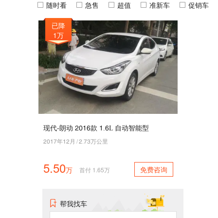
随时看
急售
超值
准新车
促销车
已降
1万
现代-朗动 5042款 4.2L 自动智能型
5046年45月
/
5.63万公里
5.50
免费咨询
万
首付
1.65
万
帮我找车