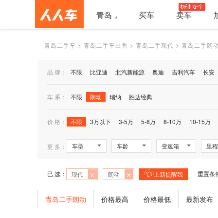
青岛
买车
卖车
青岛二手车
>
青岛二手车出售
>
青岛二手现代
>
青岛二手朗
品 牌：
不限
比亚迪
北汽新能源
奥迪
吉利汽车
长安
车 系：
不限
朗动
瑞纳
胜达经典
价 格：
不限
3万以下
3-5万
5-8万
8-10万
10-15万
车型
车龄
变速箱
里程
更 多：
×
×
已 选：
重置条
现代
朗动
上新提醒我
青岛二手朗动
价格最高
价格最低
最新发布