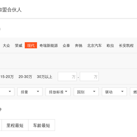
加盟合伙人
动
大众
荣威
现代
奇瑞新能源
众泰
奔驰
北京汽车
欧拉
长安凯程
15-20万
20-30万
30万以上
万
万
-
排量
排放标准
国别
驱动
燃
件
里程最短
车龄最短