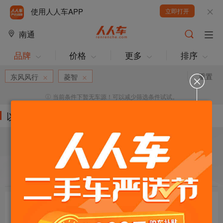
使用人人车APP
立即打开
南通
品牌
价格
更多
排序
重置
东风风行
菱智
当前条件下暂无车源！可以减少筛选条件试试。
以下车源的筛选条件为:
目标车辆：
请选择欲购车辆