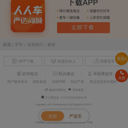
南通二手车
> 东风风行
> 菱智
APP下载
加盟合伙人
我要卖车
咨询电话
投诉建议
举报事故车
免费
用户服务协议
隐私政策
法律声明
知识产权
商品信息发布规则
诚信示范单位
营业执照
京公网安备 11010502035802号
Copyright © 2017 Renrenche.com 京ICP备2021013707号-1
北京车欢欢信息技术有限公司 电话：4008610500
全部
严选车
详细地址：北京市朝阳区酒仙桥北路甲10号院105、101楼