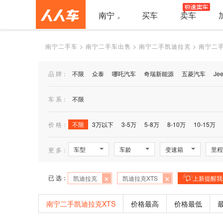
南宁
买车
卖车
南宁二手车
>
南宁二手车出售
>
南宁二手凯迪拉克
>
南宁二手
品 牌：
不限
众泰
哪吒汽车
奇瑞新能源
五菱汽车
Je
车 系：
不限
价 格：
不限
3万以下
3-5万
5-8万
8-10万
10-15万
车型
车龄
变速箱
里程
更 多：
×
×
已 选：
凯迪拉克
凯迪拉克XTS
上新提醒我
南宁二手凯迪拉克XTS
价格最高
价格最低