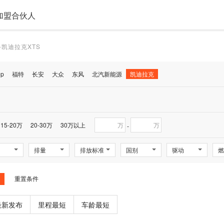
加盟合伙人
凯迪拉克XTS
ep
福特
长安
大众
东风
北汽新能源
凯迪拉克
15-20万
20-30万
30万以上
万
万
-
排量
排放标准
国别
驱动
燃
重置条件
最新发布
里程最短
车龄最短