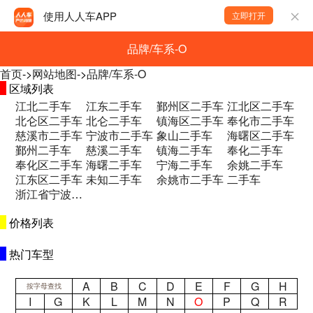
使用人人车APP
立即打开
品牌/车系-O
首页
->
网站地图
->
品牌/车系-O
区域列表
江北二手车
江东二手车
鄞州区二手车
江北区二手车
北仑区二手车
北仑二手车
镇海区二手车
奉化市二手车
慈溪市二手车
宁波市二手车
象山二手车
海曙区二手车
鄞州二手车
慈溪二手车
镇海二手车
奉化二手车
奉化区二手车
海曙二手车
宁海二手车
余姚二手车
江东区二手车
未知二手车
余姚市二手车
二手车
浙江省宁波市鄞州区冬青路389号二手车
价格列表
热门车型
A
B
C
D
E
F
G
H
按字母查找
I
G
K
L
M
N
O
P
Q
R