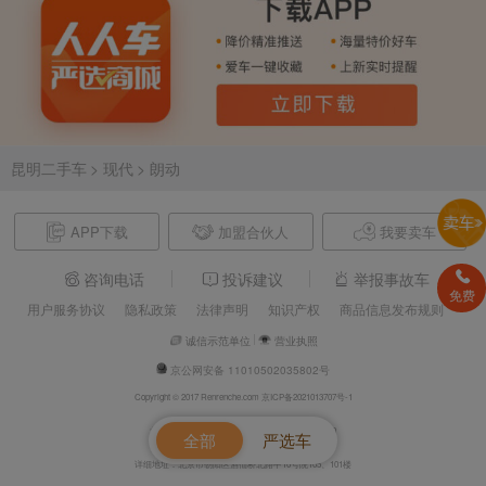
昆明二手车
> 现代
> 朗动
APP下载
加盟合伙人
我要卖车
咨询电话
投诉建议
举报事故车
免费
用户服务协议
隐私政策
法律声明
知识产权
商品信息发布规则
诚信示范单位
营业执照
京公网安备 11010502035802号
Copyright © 2017 Renrenche.com 京ICP备2021013707号-1
北京车欢欢信息技术有限公司 电话：4008610500
全部
严选车
详细地址：北京市朝阳区酒仙桥北路甲10号院105、101楼