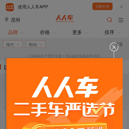
使用人人车APP
立即打开
昆明
品牌
价格
更多
排序
重置
现代
朗动
当前条件下暂无车源！可以减少筛选条件试试。
以下车源的筛选条件为:
目标车辆：
请选择欲购车辆