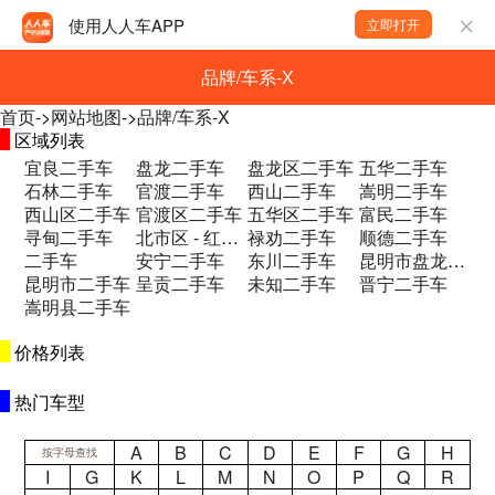
使用人人车APP
立即打开
品牌/车系-X
首页
->
网站地图
->
品牌/车系-X
区域列表
宜良二手车
盘龙二手车
盘龙区二手车
五华二手车
石林二手车
官渡二手车
西山二手车
嵩明二手车
西山区二手车
官渡区二手车
五华区二手车
富民二手车
寻甸二手车
北市区 - 红锦路129号宁康园二手车
禄劝二手车
顺德二手车
二手车
安宁二手车
东川二手车
昆明市盘龙区金马汽车广场内1栋二层二手车
昆明市二手车
呈贡二手车
未知二手车
晋宁二手车
嵩明县二手车
价格列表
热门车型
A
B
C
D
E
F
G
H
按字母查找
I
G
K
L
M
N
O
P
Q
R