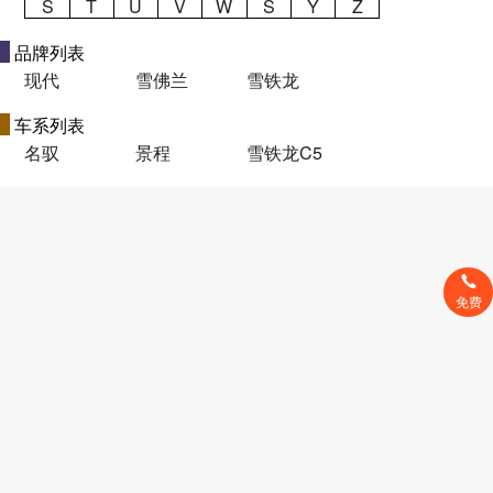
S
T
U
V
W
S
Y
Z
品牌列表
现代
雪佛兰
雪铁龙
车系列表
名驭
景程
雪铁龙C5
免费