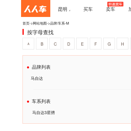
昆明
买车
卖车
首页
->
网站地图
->
品牌/车系-M
按字母查找
B
C
D
E
F
G
H
A
品牌列表
马自达
车系列表
马自达3星骋