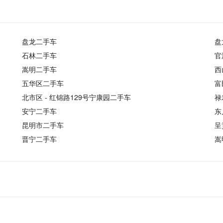
盘龙二手车
盘
石林二手车
官
嵩明二手车
西
五华区二手车
富
北市区 - 红锦路129号宁康园二手车
禄
安宁二手车
东
昆明市二手车
呈
晋宁二手车
嵩