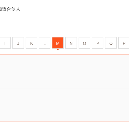
加盟合伙人
I
J
K
L
M
N
O
P
Q
R