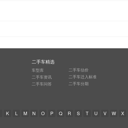
二手车精选
二手车估价
车型库
二手车迁入标准
二手车资讯
二手车分期
二手车问答
K
L
M
N
O
P
Q
R
S
T
U
V
W
X