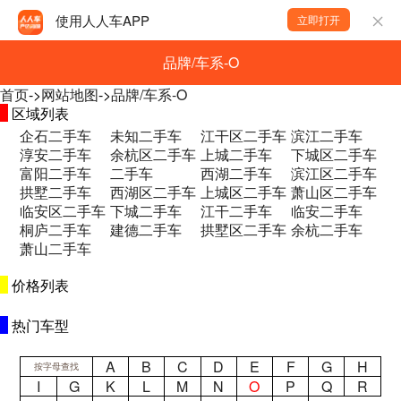
使用人人车APP
立即打开
品牌/车系-O
首页
->
网站地图
->
品牌/车系-O
区域列表
企石二手车
未知二手车
江干区二手车
滨江二手车
淳安二手车
余杭区二手车
上城二手车
下城区二手车
富阳二手车
二手车
西湖二手车
滨江区二手车
拱墅二手车
西湖区二手车
上城区二手车
萧山区二手车
临安区二手车
下城二手车
江干二手车
临安二手车
桐庐二手车
建德二手车
拱墅区二手车
余杭二手车
萧山二手车
价格列表
热门车型
A
B
C
D
E
F
G
H
按字母查找
I
G
K
L
M
N
O
P
Q
R