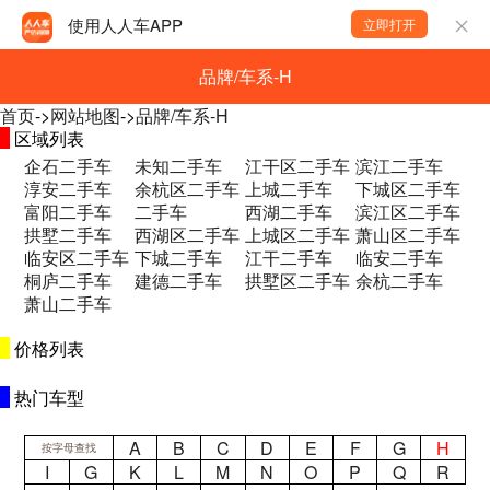
使用人人车APP
立即打开
品牌/车系-H
首页
->
网站地图
->
品牌/车系-H
区域列表
企石二手车
未知二手车
江干区二手车
滨江二手车
淳安二手车
余杭区二手车
上城二手车
下城区二手车
富阳二手车
二手车
西湖二手车
滨江区二手车
拱墅二手车
西湖区二手车
上城区二手车
萧山区二手车
临安区二手车
下城二手车
江干二手车
临安二手车
桐庐二手车
建德二手车
拱墅区二手车
余杭二手车
萧山二手车
价格列表
热门车型
A
B
C
D
E
F
G
H
按字母查找
I
G
K
L
M
N
O
P
Q
R