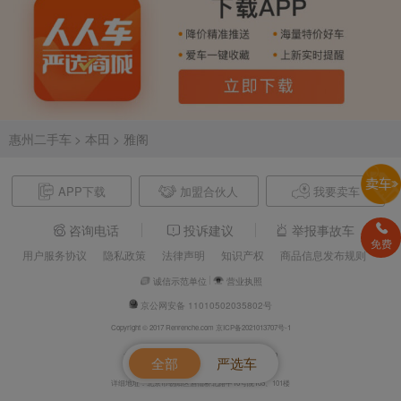
惠州二手车
> 本田
> 雅阁
APP下载
加盟合伙人
我要卖车
咨询电话
投诉建议
举报事故车
免费
用户服务协议
隐私政策
法律声明
知识产权
商品信息发布规则
诚信示范单位
营业执照
京公网安备 11010502035802号
Copyright © 2017 Renrenche.com 京ICP备2021013707号-1
北京车欢欢信息技术有限公司 电话：4008610500
全部
严选车
详细地址：北京市朝阳区酒仙桥北路甲10号院105、101楼