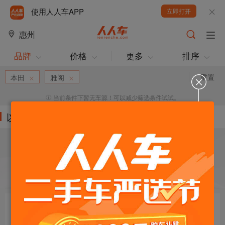
使用人人车APP
立即打开
惠州
品牌
价格
更多
排序
重置
本田
雅阁
当前条件下暂无车源！可以减少筛选条件试试。
以下车源的筛选条件为:
目标车辆：
请选择欲购车辆