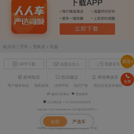
哈尔滨二手车
> 雪铁龙
> 世嘉
APP下载
加盟合伙人
我要卖车
咨询电话
投诉建议
举报事故车
免费
用户服务协议
隐私政策
法律声明
知识产权
商品信息发布规则
诚信示范单位
营业执照
京公网安备 11010502035802号
Copyright © 2017 Renrenche.com 京ICP备2021013707号-1
北京车欢欢信息技术有限公司 电话：4008610500
全部
严选车
详细地址：北京市朝阳区酒仙桥北路甲10号院105、101楼