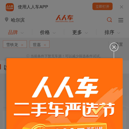
使用人人车APP
立即打开
哈尔滨
品牌
价格
更多
排序
重置
雪铁龙
世嘉
当前条件下暂无车源！可以减少筛选条件试试。
以下车源的筛选条件为:
目标车辆：
请选择欲购车辆