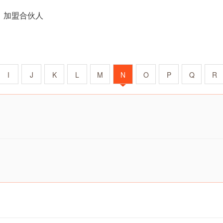
加盟合伙人
I
J
K
L
M
N
O
P
Q
R