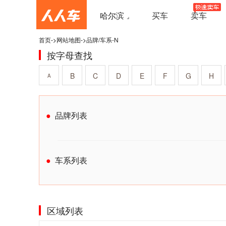
哈尔滨
买车
卖车
首页
->
网站地图
->
品牌/车系-N
按字母查找
B
C
D
E
F
G
H
A
品牌列表
车系列表
区域列表