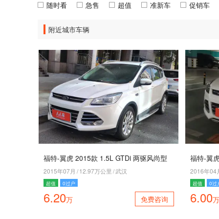
随时看
急售
超值
准新车
促销车
附近城市车辆
福特-翼虎 2015款 1.5L GTDi 两驱风尚型
福特-翼虎 
2015年07月
/
12.97万公里
/
武汉
2016年04
超值
0过户
超值
0过
6.20
6.00
免费咨询
万