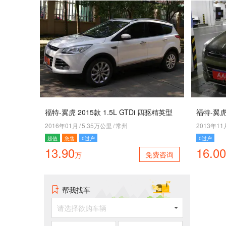
福特-翼虎 2015款 1.5L GTDi 四驱精英型
福特-翼虎 
2016年01月
/
5.35万公里
/
常州
2013年11
超值
急售
0过户
0过户
13.90
16.00
免费咨询
万
帮我找车
请选择欲购车辆