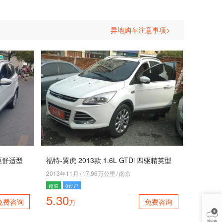
异地购车注意事项>
两驱舒适型
福特-翼虎 2013款 1.6L GTDi 四驱精英型
2013年11月
/
17.96万公里
/
南京
超值
0过户
5.30
免费咨询
免费咨询
万