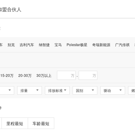
加盟合伙人
虎
车
别克
吉利汽车
纳智捷
宝马
Polestar极星
奇瑞新能源
广汽传祺
15-20万
20-30万
30万以上
万
万
-
排量
排放标准
国别
驱动
燃
件
里程最短
车龄最短