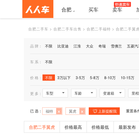
合肥
买车
卖车
合肥二手车
>
合肥二手车出售
>
合肥二手福特
>
合肥二手翼
品 牌：
不限
比亚迪
江淮
大众
奇瑞
雪佛兰
五菱汽
车 系：
不限
价 格：
不限
3万以下
3-5万
5-8万
8-10万
10-15万
车型
车龄
变速箱
里程
更 多：
×
×
已 选：
重置条
福特
翼虎
上新提醒我
合肥二手翼虎
价格最高
价格最低
最新发布