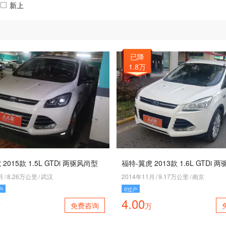
新上
已降
1.8万
2015款 1.5L GTDi 两驱风尚型
福特-翼虎 2013款 1.6L GTDi 
月
/
8.26万公里
/
武汉
2014年11月
/
9.17万公里
/
南京
户
0过户
4.00
免费咨询
万
万