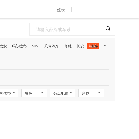
登录
埃安
玛莎拉蒂
MINI
几何汽车
奔驰
长安
福特
更多
料类型
颜色
亮点配置
座位