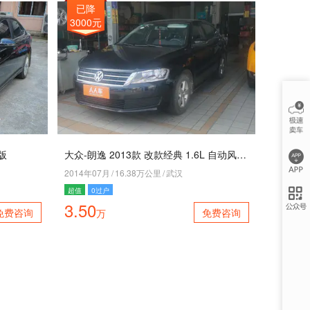
已降
3000元
适版
大众-朗逸 2013款 改款经典 1.6L 自动风尚版
2014年07月
/
16.38万公里
/
武汉
超值
0过户
3.50
免费咨询
免费咨询
万