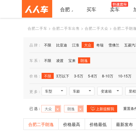
合肥
买车
卖车
合肥二手车
>
合肥二手车出售
>
合肥二手大众
>
合肥二手朗
品 牌：
不限
比亚迪
江淮
大众
奇瑞
雪佛兰
五菱汽
车 系：
不限
凌渡
宝来
朗逸
价 格：
不限
3万以下
3-5万
5-8万
8-10万
10-15万
车型
车龄
变速箱
里程
更 多：
×
×
已 选：
重置条
大众
朗逸
上新提醒我
合肥二手朗逸
价格最高
价格最低
最新发布