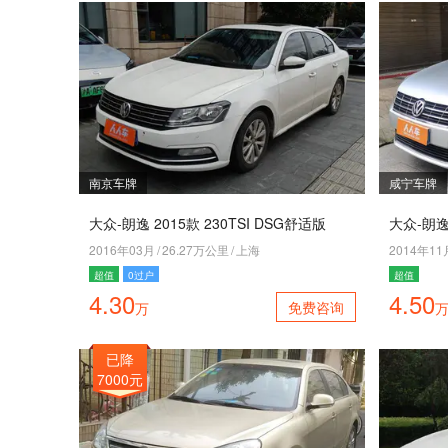
南京车牌
咸宁车牌
大众-朗逸 2015款 230TSI DSG舒适版
2016年03月
/
26.27万公里
/
上海
2014年11
超值
0过户
超值
4.30
4.50
免费咨询
万
已降
7000元