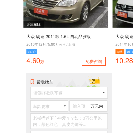
天津车牌
大众-朗逸 2011款 1.6L 自动品雅版
大众-朗逸
2010年12月
/
5.80万公里
/
上海
2014年10
0过户
急售
0过
4.60
10.28
免费咨询
万
帮我找车
请选择欲购车辆
万元内
车龄要求