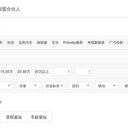
加盟合伙人
逸
车
别克
吉利汽车
纳智捷
宝马
Polestar极星
奇瑞新能源
广汽传祺
15-20万
20-30万
30万以上
万
万
-
排量
排放标准
国别
驱动
燃
件
里程最短
车龄最短