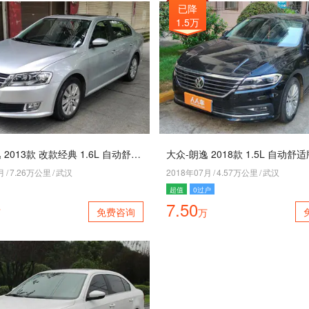
已降
1.5万
大众-朗逸 2013款 改款经典 1.6L 自动舒适版
大众-朗逸 2018款 1.5L 自动舒
月
/
7.26万公里
/
武汉
2018年07月
/
4.57万公里
/
武汉
超值
0过户
7.50
免费咨询
万
万