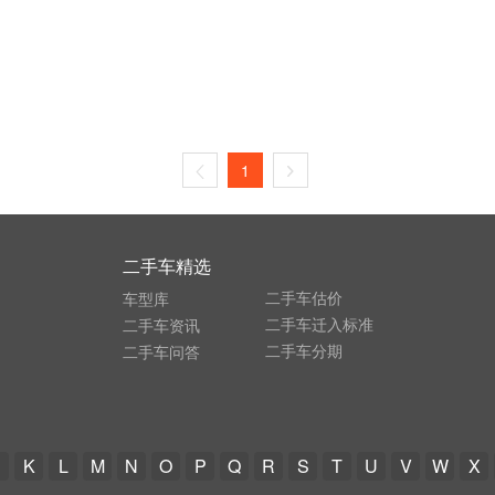
1
二手车精选
二手车估价
车型库
二手车迁入标准
二手车资讯
二手车分期
二手车问答
K
L
M
N
O
P
Q
R
S
T
U
V
W
X