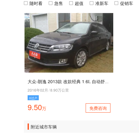
随时看
急售
超值
准新车
促销车
大众-朗逸 2013款 改款经典 1.7L 自动舒适版
2017年02月
/
6.90万公里
0过户
9.50
免费咨询
万
附近城市车辆