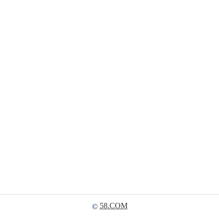
58.COM
©