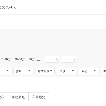
加盟合伙人
15-20万
20-30万
30万以上
万
万
-
排量
排放标准
国别
驱动
燃
发布
里程最短
车龄最短