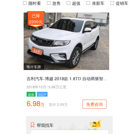
随时看
急售
超值
准新车
促销车
已降
2200元
喀什车牌
吉利汽车-博越 5049款 4.9TD 自动两驱智联型7G互联版
5049年40月
/
1.92万公里
超值
0过户
6.98
免费咨询
万
首付
2.09
万
帮我找车