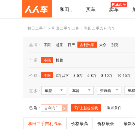
和田
买车
卖车
和田二手车
>
和田二手车出售
>
和田二手吉利汽车
品 牌：
不限
起亚
日产
吉利汽车
大众
别克
车 系：
不限
博越
价 格：
不限
3万以下
3-5万
5-8万
8-10万
10-15万
车型
车龄
变速箱
里程
更 多：
×
已 选：
重置条件
吉利汽车
上新提醒我
和田二手吉利汽车
价格最高
价格最低
最新