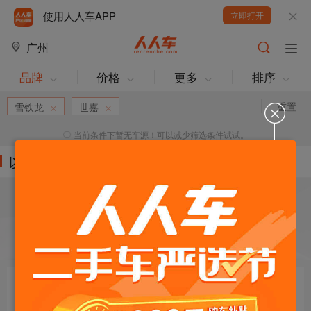
使用人人车APP
立即打开
广州
品牌
价格
更多
排序
重置
雪铁龙
世嘉
当前条件下暂无车源！可以减少筛选条件试试。
以下车源的筛选条件为:
目标车辆：
请选择欲购车辆