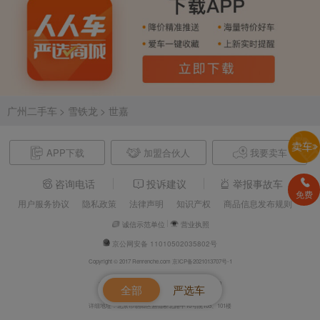
广州二手车
> 雪铁龙
> 世嘉
APP下载
加盟合伙人
我要卖车
咨询电话
投诉建议
举报事故车
免费
用户服务协议
隐私政策
法律声明
知识产权
商品信息发布规则
诚信示范单位
营业执照
京公网安备 11010502035802号
Copyright © 2017 Renrenche.com 京ICP备2021013707号-1
北京车欢欢信息技术有限公司 电话：4008610500
全部
严选车
详细地址：北京市朝阳区酒仙桥北路甲10号院105、101楼