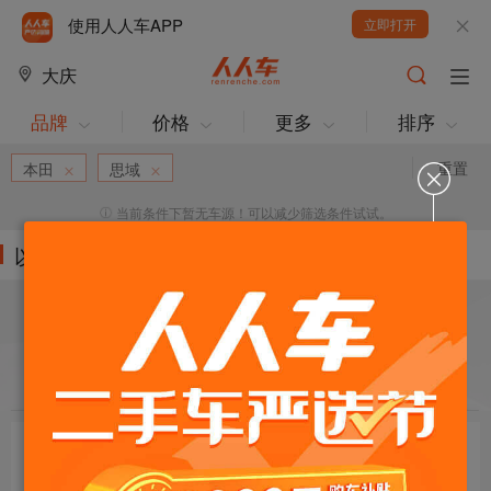
使用人人车APP
立即打开
大庆
品牌
价格
更多
排序
重置
本田
思域
当前条件下暂无车源！可以减少筛选条件试试。
以下车源的筛选条件为:
目标车辆：
请选择欲购车辆