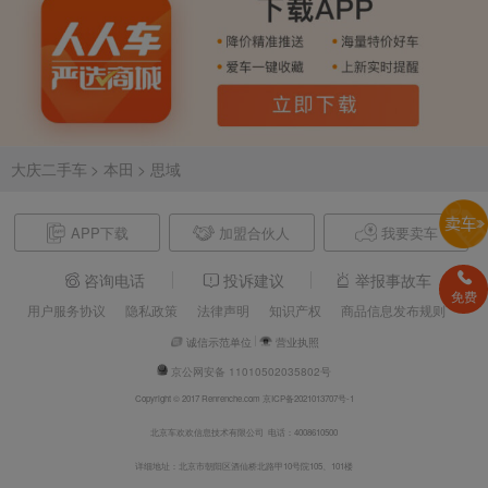
大庆二手车
> 本田
> 思域
APP下载
加盟合伙人
我要卖车
咨询电话
投诉建议
举报事故车
免费
用户服务协议
隐私政策
法律声明
知识产权
商品信息发布规则
诚信示范单位
营业执照
京公网安备 11010502035802号
Copyright © 2017 Renrenche.com 京ICP备2021013707号-1
北京车欢欢信息技术有限公司 电话：4008610500
详细地址：北京市朝阳区酒仙桥北路甲10号院105、101楼