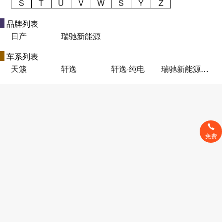
S
T
U
V
W
S
Y
Z
品牌列表
日产
瑞驰新能源
车系列表
天籁
轩逸
轩逸·纯电
瑞驰新能源EC31
免费