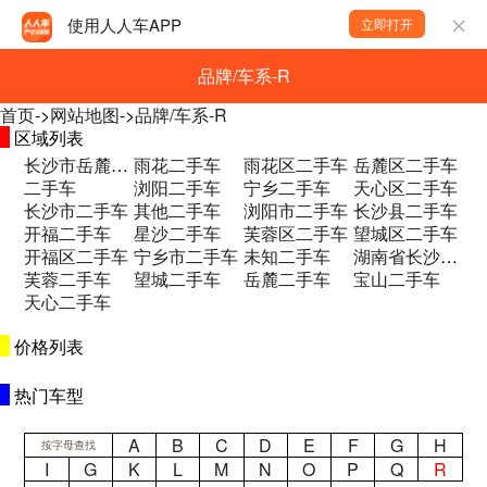
使用人人车APP
立即打开
品牌/车系-R
首页
->
网站地图
->
品牌/车系-R
区域列表
长沙市岳麓区和馨园二期B区二手车
雨花二手车
雨花区二手车
岳麓区二手车
二手车
浏阳二手车
宁乡二手车
天心区二手车
长沙市二手车
其他二手车
浏阳市二手车
长沙县二手车
开福二手车
星沙二手车
芙蓉区二手车
望城区二手车
开福区二手车
宁乡市二手车
未知二手车
湖南省长沙市望城区永通大道永通集团一楼 二手车
芙蓉二手车
望城二手车
岳麓二手车
宝山二手车
天心二手车
价格列表
热门车型
A
B
C
D
E
F
G
H
按字母查找
I
G
K
L
M
N
O
P
Q
R