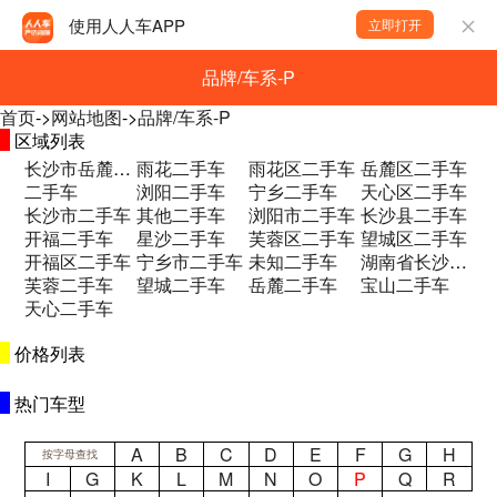
使用人人车APP
立即打开
品牌/车系-P
首页
->
网站地图
->
品牌/车系-P
区域列表
长沙市岳麓区和馨园二期B区二手车
雨花二手车
雨花区二手车
岳麓区二手车
二手车
浏阳二手车
宁乡二手车
天心区二手车
长沙市二手车
其他二手车
浏阳市二手车
长沙县二手车
开福二手车
星沙二手车
芙蓉区二手车
望城区二手车
开福区二手车
宁乡市二手车
未知二手车
湖南省长沙市望城区永通大道永通集团一楼 二手车
芙蓉二手车
望城二手车
岳麓二手车
宝山二手车
天心二手车
价格列表
热门车型
A
B
C
D
E
F
G
H
按字母查找
I
G
K
L
M
N
O
P
Q
R