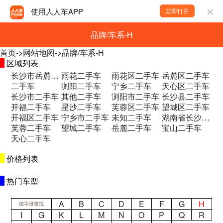
使用人人车APP
立即打开
品牌/车系-H
首页
->
网站地图
->
品牌/车系-H
区域列表
长沙市岳麓区和馨园二期B区二手车
雨花二手车
雨花区二手车
岳麓区二手车
二手车
浏阳二手车
宁乡二手车
天心区二手车
长沙市二手车
其他二手车
浏阳市二手车
长沙县二手车
开福二手车
星沙二手车
芙蓉区二手车
望城区二手车
开福区二手车
宁乡市二手车
未知二手车
湖南省长沙市望城区永通大道永通集团一楼 二手车
芙蓉二手车
望城二手车
岳麓二手车
宝山二手车
天心二手车
价格列表
热门车型
A
B
C
D
E
F
G
H
按字母查找
I
G
K
L
M
N
O
P
Q
R