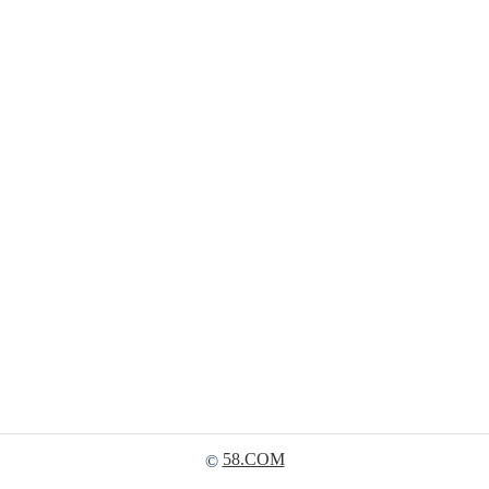
58.COM
©