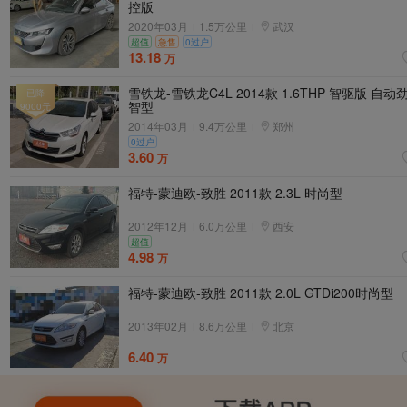
控版
2020年03月
1.5万公里
武汉
|
|
超值
急售
0过户
13.18
万
雪铁龙-雪铁龙C4L 2014款 1.6THP 智驱版 自动
已降
智型
9000
元
2014年03月
9.4万公里
郑州
|
|
0过户
3.60
万
福特-蒙迪欧-致胜 2011款 2.3L 时尚型
2012年12月
6.0万公里
西安
|
|
超值
4.98
万
福特-蒙迪欧-致胜 2011款 2.0L GTDi200时尚型
2013年02月
8.6万公里
北京
|
|
6.40
万