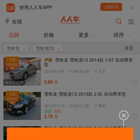
使用人人车APP
立即打开
全国
品牌
价格
更多
排序
重置
雪铁龙
雪铁龙C5
已降
雪铁龙-雪铁龙C1 5047款 4.2T 自动尊享
1800
元
型
5047年44月
|
44.97万公里
|
北京
3.80
万
海淀区过户
雪铁龙-雪铁龙C1 5043款 5.0L 自动尊享型
已降
2000
元
5043年44月
|
40.55万公里
|
新余
超值
急售
2.70
万
雪铁龙-雪铁龙C1 5045款 5.0L 自动尊享型
|
|