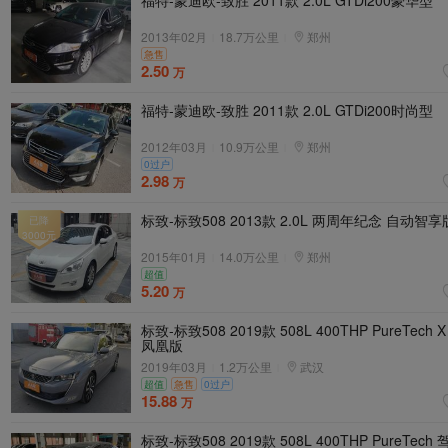
福特-蒙迪欧-致胜 2011款 2.0L GTDi200豪华型
2013年02月
18.7万公里
郑州
|
|
急售
2.50
万
福特-蒙迪欧-致胜 2011款 2.0L GTDi200时尚型
2012年03月
10.9万公里
郑州
|
|
0过户
2.98
万
标致-标致508 2013款 2.0L 两周年纪念 自动智享
已降
3000
元
2015年01月
14.0万公里
郑州
|
|
超值
5.20
万
标致-标致508 2019款 508L 400THP PureTech X
凤凰版
2019年03月
1.2万公里
武汉
|
|
超值
急售
0过户
15.88
万
标致-标致508 2019款 508L 400THP PureTech 