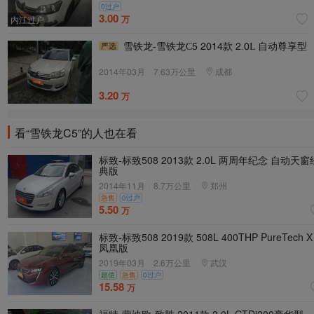
0过户
3.00
万
内江过户
雪铁龙-雪铁龙C1 5047款 5.0L 自动尊享型
5047年03月
|
6.23万公里
|
成都
3.20
万
看“雪铁龙C5”的人也在看
标致-标致508 2013款 2.0L 两周年纪念 自动天窗
典版
2014年11月
8.7万公里
郑州
|
|
急售
0过户
5.50
万
标致-标致508 2019款 508L 400THP PureTech X
凤凰版
2019年03月
2.6万公里
武汉
|
|
超值
急售
0过户
15.58
万