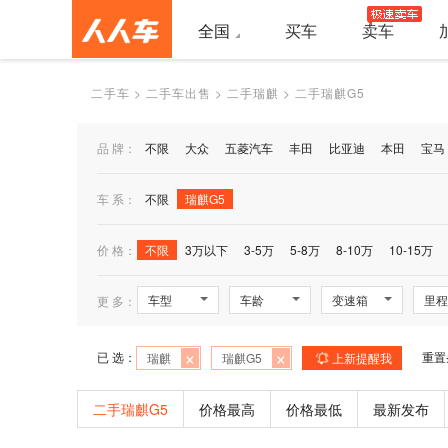
全国
买车
卖车
二手车
>
二手车出售
>
二手瑞麒
>
二手瑞麒G5
品 牌：
不限
大众
五菱汽车
丰田
比亚迪
本田
宝马
车 系：
不限
瑞麒G5
价 格：
不限
3万以下
3-5万
5-8万
8-10万
10-15万
车型
车龄
变速箱
里程
更 多：
×
×
已 选：
重置
瑞麒
瑞麒G5
上新提醒我
二手瑞麒G5
价格最高
价格最低
最新发布