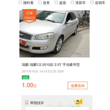
随时看
急售
超值
准新车
促销车
已降
1000元
瑞麒-瑞麒G1 5040款 5.0T 手动豪华型
5044年40月
/
47.04万公里
/
郑州
超值
1.00
免费咨询
万
帮我找车