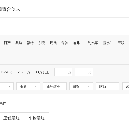
加盟合伙人
日产
奥迪
福特
别克
现代
奔驰
哈弗
吉利汽车
雪佛兰
宝骏
15-20万
20-30万
30万以上
万
万
-
排量
排放标准
国别
驱动
燃
条件
里程最短
车龄最短