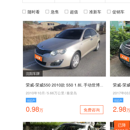
随时看
急售
超值
准新车
促销车
沈阳车牌
荣威-荣威110 5040款 110 4.9L 手动世博风尚版
荣威-荣威
5040年40月
/
1.22万公里
/
秦皇岛
5046年03
0过户
0过户
0.98
2.98
免费咨询
万
已降