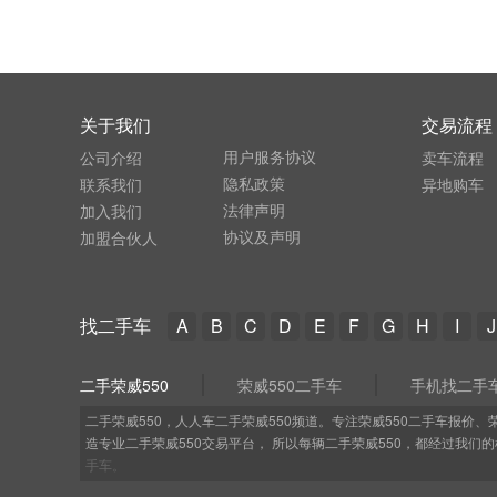
关于我们
交易流程
用户服务协议
公司介绍
卖车流程
隐私政策
联系我们
异地购车
法律声明
加入我们
协议及声明
加盟合伙人
找二手车
A
B
C
D
E
F
G
H
I
J
二手荣威550
荣威550二手车
手机找二手
二手荣威550，人人车二手荣威550频道。专注荣威550二手车报价
造专业二手荣威550交易平台， 所以每辆二手荣威550，都经过我们
手车。