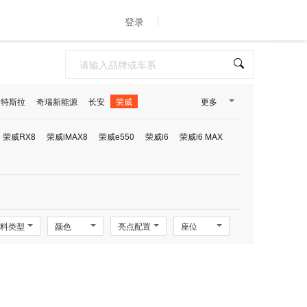
登录
特斯拉
奇瑞新能源
长安
荣威
更多
荣威RX8
荣威iMAX8
荣威e550
荣威i6
荣威i6 MAX
料类型
颜色
亮点配置
座位