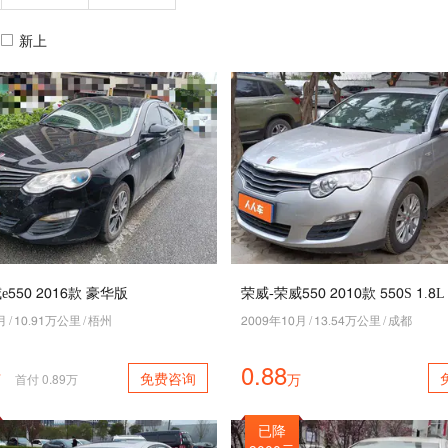
新上
e110 5042款 豪华版
月
/
40.84万公里
/
梧州
5008年40月
/
43.17万公里
/
成都
0.88
免费咨询
万
万
首付
0.89
万
已降