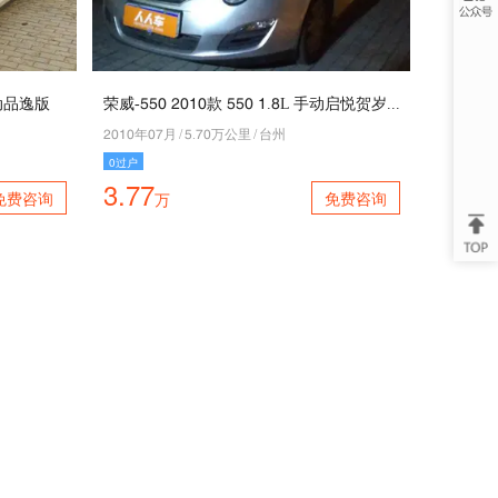
手动品逸版
荣威-110 5040款 110 4.9L 手动启悦贺岁版
5040年06月
/
1.60万公里
/
台州
0过户
3.77
免费咨询
免费咨询
万