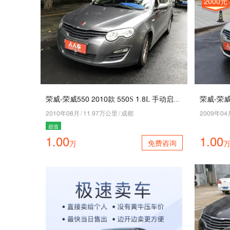
2000元
荣威-荣威110 5040款 110S 4.9L 手动启逸版
5040年09月
/
44.86万公里
/
成都
5008年07
超值
1.00
1.00
免费咨询
万