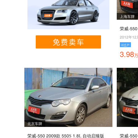
上海车牌
荣威-110
5045年45
0过户
3.98
北京车牌
荣威-110 5008款 110S 4.9L 自动启臻版
荣威-110