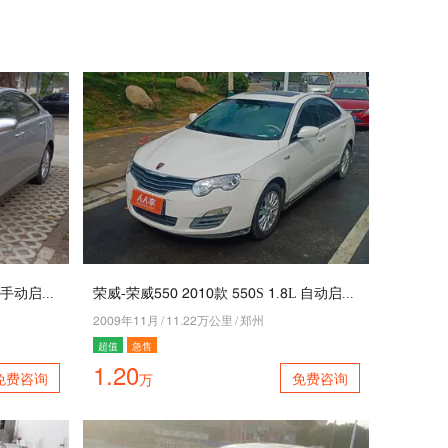
荣威-荣威110 5040款 110S 4.9L 手动启逸版
荣威-荣威110 5040款 110S 4.9L 自动启臻贺岁版
5008年44月
/
44.55万公里
/
郑州
超值
急售
1.20
免费咨询
免费咨询
万