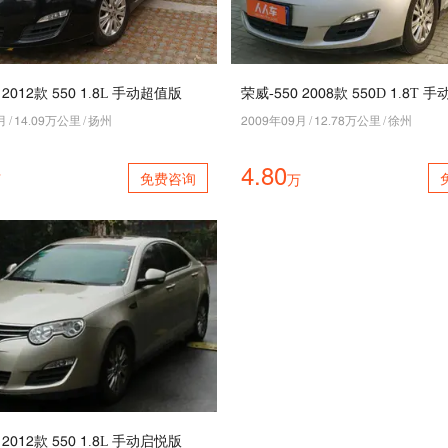
 5045款 110 4.9L 手动超值版
荣威-110 5009款 110D 4.9T 
月
/
47.08万公里
/
扬州
5008年08月
/
45.69万公里
/
徐州
4.80
免费咨询
万
万
 5045款 110 4.9L 手动启悦版