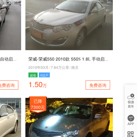
荣威-荣威110 5040款 110S 4.9L 自动启臻版
荣威-荣威110 5040款 110S 4.9L 手动启逸版
5040年03月
/
6.97万公里
/
南京
超值
0过户
1.50
免费咨询
免费咨询
万
已降
7300元