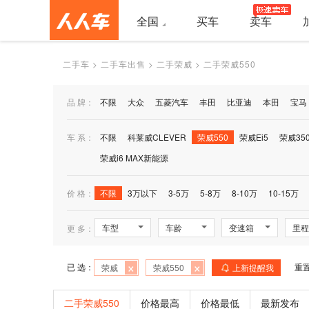
全国
买车
卖车
二手车
>
二手车出售
>
二手荣威
>
二手荣威550
品 牌：
不限
大众
五菱汽车
丰田
比亚迪
本田
宝马
车 系：
不限
科莱威CLEVER
荣威550
荣威Ei5
荣威35
荣威i6 MAX新能源
价 格：
不限
3万以下
3-5万
5-8万
8-10万
10-15万
车型
车龄
变速箱
里程
更 多：
×
×
已 选：
重
荣威
荣威550
上新提醒我
二手荣威550
价格最高
价格最低
最新发布