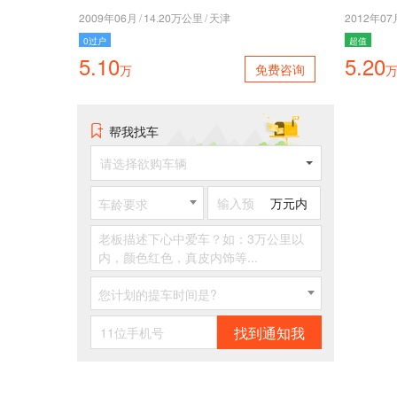
5008年02月
/
47.50万公里
/
天津
5045年06
0过户
超值
5.10
5.20
免费咨询
万
帮我找车
请选择欲购车辆
万元内
车龄要求
您计划的提车时间是?
找到通知我