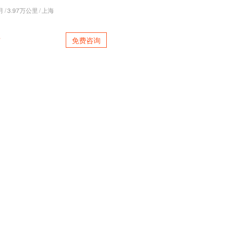
月
/
3.86万公里
/
上海
免费咨询
万