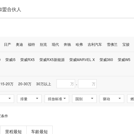
加盟合伙人
日产
奥迪
福特
别克
现代
奔驰
哈弗
吉利汽车
雪佛兰
宝骏
0
荣威i5
荣威RX5
荣威RX5新能源
荣威MARVEL X
荣威360
荣威W5
15-20万
20-30万
30万以上
万
万
-
排量
排放标准
国别
驱动
燃
置条件
里程最短
车龄最短