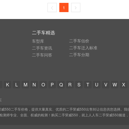
1
二手车精选
二手车估价
车型库
二手车迁入标准
二手车资讯
二手车分期
二手车问答
K
L
M
N
O
P
Q
R
S
T
U
V
W
X
车
、荣威550二手车价格，提供大量真实、优质的二手荣威550出售转让信息供您选择。我
的检测师专业、全面、权威的检测！购买二手荣威550，就上人人车二手荣威550频道