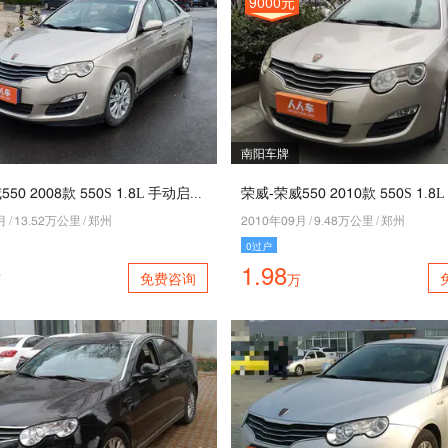
9000元
南阳车牌
荣威-荣威110 5009款 110S 4.9L 手动启逸版
月
/
43.15万公里
/
郑州
5040年08月
/
8.79万公里
/
郑州
0过户
1.98
免费咨询
万
万