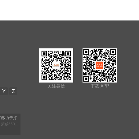
关注微信
下载 APP
Y
Z
们致力于打
，
荣威550二