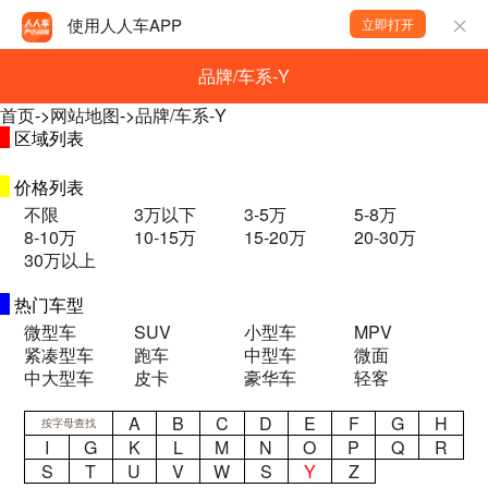
使用人人车APP
立即打开
品牌/车系-Y
首页
->
网站地图
->
品牌/车系-Y
区域列表
价格列表
不限
3万以下
3-5万
5-8万
8-10万
10-15万
15-20万
20-30万
30万以上
热门车型
微型车
SUV
小型车
MPV
紧凑型车
跑车
中型车
微面
中大型车
皮卡
豪华车
轻客
A
B
C
D
E
F
G
H
按字母查找
I
G
K
L
M
N
O
P
Q
R
S
T
U
V
W
S
Y
Z