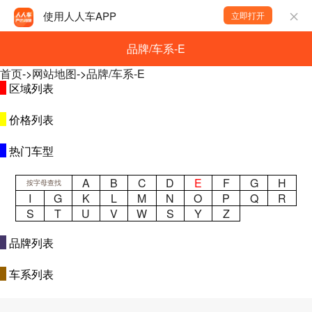
使用人人车APP
立即打开
品牌/车系-E
首页
->
网站地图
->
品牌/车系-E
区域列表
价格列表
热门车型
A
B
C
D
E
F
G
H
按字母查找
I
G
K
L
M
N
O
P
Q
R
S
T
U
V
W
S
Y
Z
品牌列表
车系列表