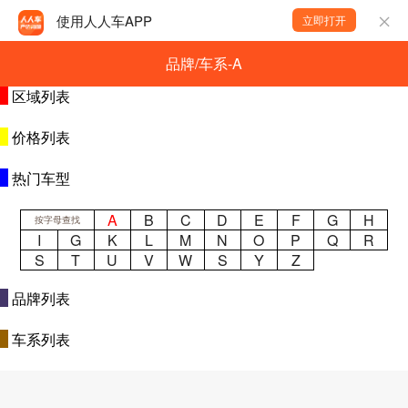
使用人人车APP
立即打开
品牌/车系-A
区域列表
价格列表
热门车型
A
B
C
D
E
F
G
H
按字母查找
I
G
K
L
M
N
O
P
Q
R
S
T
U
V
W
S
Y
Z
品牌列表
车系列表