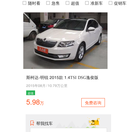
随时看
急售
超值
准新车
促销车
斯柯达-明锐 2015款 1.4TSI DSG逸俊版
2015年06月
/
10.89万公里
超值
5.98
免费咨询
万
帮我找车