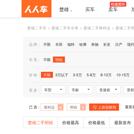
楚雄
买车
卖车
楚雄二手车
>
楚雄二手车出售
>
楚雄二手斯柯达
>
楚雄二手
品 牌：
不限
丰田
福特
哈弗
奔驰
长安
日产
现
车 系：
不限
明锐
价 格：
不限
3万以下
3-5万
5-8万
8-10万
10-15万
车型
车龄
变速箱
里程
更 多：
×
×
已 选：
重置
斯柯达
明锐
上新提醒我
楚雄二手明锐
价格最高
价格最低
最新发布