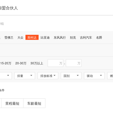
加盟合伙人
明锐
代
雪佛兰
大众
斯柯达
比亚迪
东风风行
别克
吉利汽车
名爵
15-20万
20-30万
30万以上
万
万
-
排量
排放标准
国别
驱动
燃
条件
里程最短
车龄最短