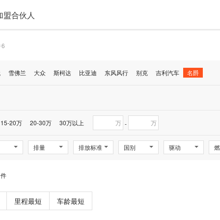
加盟合伙人
6
代
雪佛兰
大众
斯柯达
比亚迪
东风风行
别克
吉利汽车
名爵
15-20万
20-30万
30万以上
万
万
-
排量
排放标准
国别
驱动
燃
条件
里程最短
车龄最短