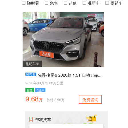
随时看
急售
超值
准新车
促销车
昆明车牌
名爵-名爵7 2020款 1.5T 自动Trophy旗舰版
2020年09月
/
3.22万公里
超值
0过户
9.68
免费咨询
万
首付
2.90
万
帮我找车