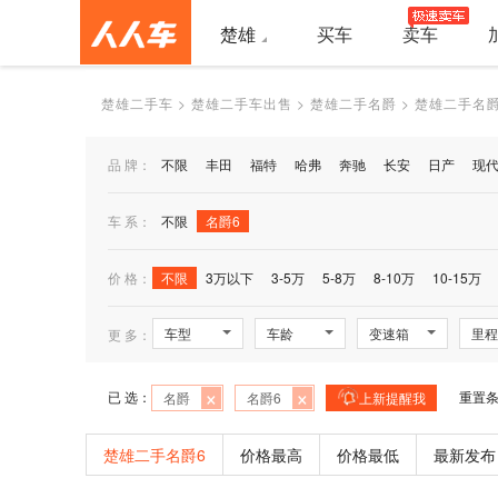
楚雄
买车
卖车
楚雄二手车
>
楚雄二手车出售
>
楚雄二手名爵
>
楚雄二手名爵
品 牌：
不限
丰田
福特
哈弗
奔驰
长安
日产
现
车 系：
不限
名爵6
价 格：
不限
3万以下
3-5万
5-8万
8-10万
10-15万
车型
车龄
变速箱
里程
更 多：
×
×
已 选：
重置
名爵
名爵6
上新提醒我
楚雄二手名爵6
价格最高
价格最低
最新发布