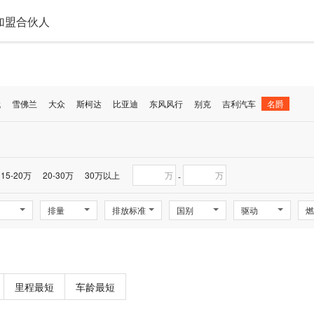
加盟合伙人
代
雪佛兰
大众
斯柯达
比亚迪
东风风行
别克
吉利汽车
名爵
15-20万
20-30万
30万以上
万
万
-
排量
排放标准
国别
驱动
燃
里程最短
车龄最短