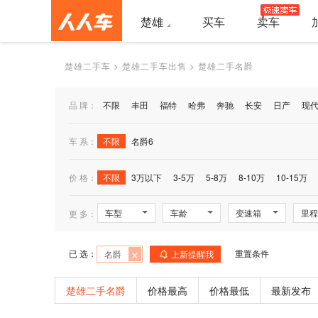
楚雄
买车
卖车
楚雄二手车
>
楚雄二手车出售
>
楚雄二手名爵
品 牌：
不限
丰田
福特
哈弗
奔驰
长安
日产
现
车 系：
不限
名爵6
价 格：
不限
3万以下
3-5万
5-8万
8-10万
10-15万
车型
车龄
变速箱
里程
更 多：
×
已 选：
重置条件
名爵
上新提醒我
楚雄二手名爵
价格最高
价格最低
最新发布