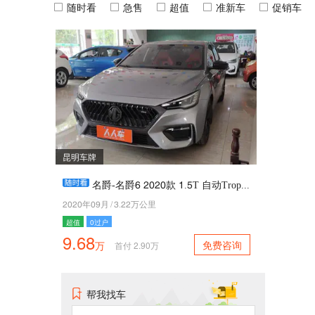
随时看
急售
超值
准新车
促销车
昆明车牌
名爵-名爵2 5050款 4.1T 自动Trophy旗舰版
5050年08月
/
3.55万公里
超值
0过户
9.68
免费咨询
万
首付
2.90
万
帮我找车