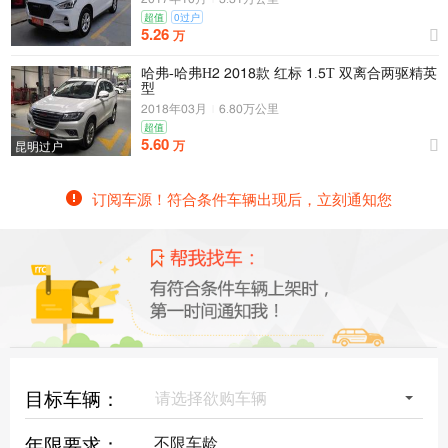
超值
0过户
5.26
万
哈弗-哈弗H2 2016款 红标 1.5T 双离合两驱精英
型
2016年03月
|
7.60万公里
超值
5.60
万
昆明过户
订阅车源！符合条件车辆出现后，立刻通知您
目标车辆：
请选择欲购车辆
年限要求：