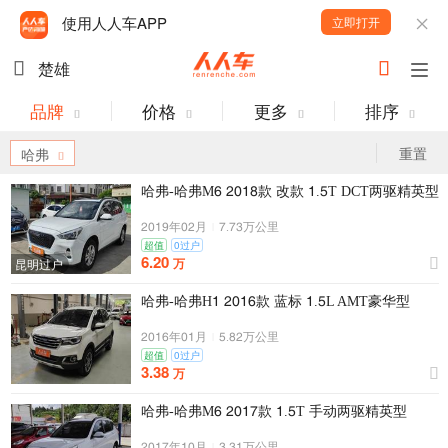
使用人人车APP
立即打开
楚雄
品牌
价格
更多
排序
重置
哈弗
哈弗-哈弗M7 2016款 改款 1.5T DCT两驱精英型
2019年02月
|
8.83万公里
超值
0过户
6.20
万
昆明过户
哈弗-哈弗H1 2017款 蓝标 1.5L AMT豪华型
2017年01月
|
5.62万公里
超值
0过户
3.38
万
哈弗-哈弗M7 2018款 1.5T 手动两驱精英型
2018年10月
|
3.31万公里