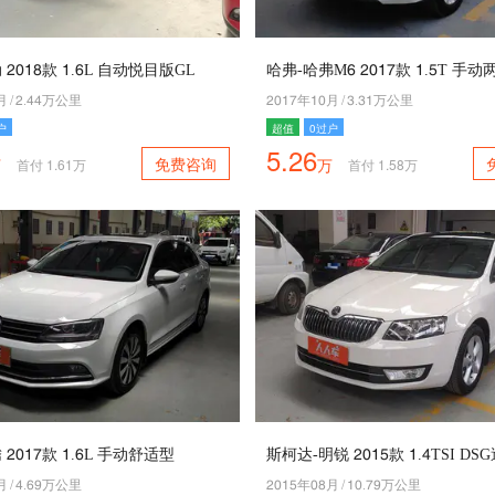
5049款 4.2L 自动悦目版GL
哈弗-哈弗M2 5046款 4.1T 手
月
/
5.77万公里
5046年40月
/
3.34万公里
户
超值
0过户
5.26
免费咨询
万
万
首付
1.61
万
首付
1.58
万
 5046款 4.2L 手动舒适型
斯柯达-明锐 5041款 4.7TSI D
月
/
7.28万公里
5041年09月
/
40.68万公里