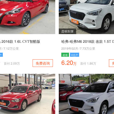
昆明车牌
5042款 4.2L CVT智酷版
月
/
6.45万公里
5048年05月
/
6.63万公里
户
超值
0过户
6.20
免费咨询
万
万
首付
2.09
万
首付
1.86
万