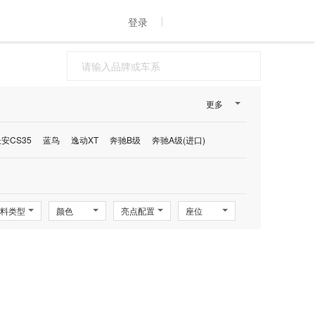
登录
更多
安CS35
蓝鸟
逸动XT
奔驰B级
奔驰A级(进口)
料类型
颜色
亮点配置
座位