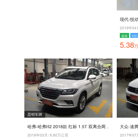
现代-悦动 
5048年07
超值
0过
5.38
昆明车牌
哈弗-哈弗H5 5049款 红标 4.1T 双离合两驱精英型
大众-速腾
5049年03月
/
2.90万公里
5046年06