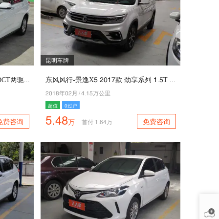
昆明车牌
哈弗-哈弗M2 5049款 改款 4.1T DCT两驱精英型
东风风行-景逸X1 5046款 劲享系列 4.1T CVT尊享型
5049年05月
/
7.41万公里
超值
0过户
5.48
免费咨询
免费咨询
万
首付
1.64
万