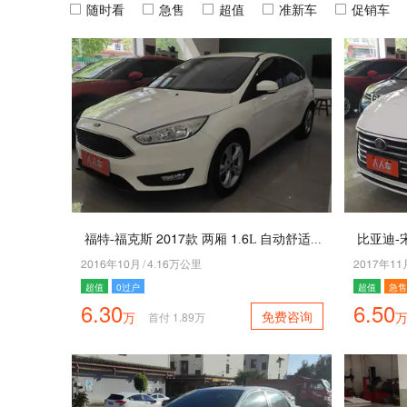
随时看
急售
超值
准新车
促销车
福特-福克斯 5046款 两厢 4.2L 自动舒适型智行版
5042年40月
/
7.42万公里
5046年44
超值
0过户
超值
急售
6.30
6.50
免费咨询
万
首付
1.89
万