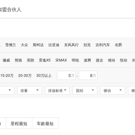
加盟合伙人
代
雪佛兰
大众
斯柯达
比亚迪
东风风行
别克
吉利汽车
名爵
骊威
熊猫
英朗
景逸X5
宋MAX
明锐
速腾
捷达
领动
悦动
长
15-20万
20-30万
30万以上
万
万
-
排量
排放标准
国别
驱动
燃
布
里程最短
车龄最短