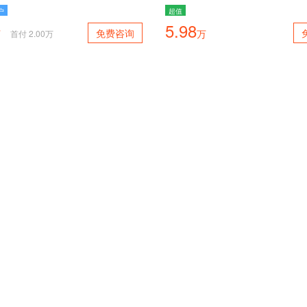
户
超值
5.98
免费咨询
万
万
首付
2.00
万