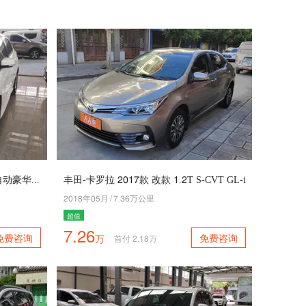
福特-福克斯 5045款 两厢 5.0L 自动豪华运动型
丰田-卡罗拉 5046款 改款 4.5T S-CVT GL-i
5049年01月
/
6.32万公里
超值
7.26
免费咨询
免费咨询
万
首付
2.18
万