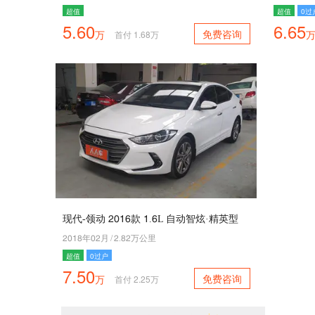
超值
超值
0过
5.60
6.65
免费咨询
万
首付
1.68
万
现代-领动 5042款 4.2L 自动智炫·精英型
5049年05月
/
5.95万公里
超值
0过户
7.50
免费咨询
万
首付
2.25
万