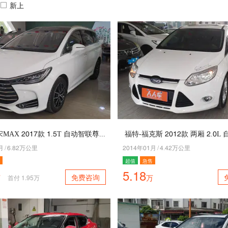
新上
比亚迪-宋MAX 5046款 4.1T 自动智联尊贵型 6座
月
/
2.95万公里
5047年04月
/
7.75万公里
超值
急售
5.18
免费咨询
万
万
首付
1.95
万