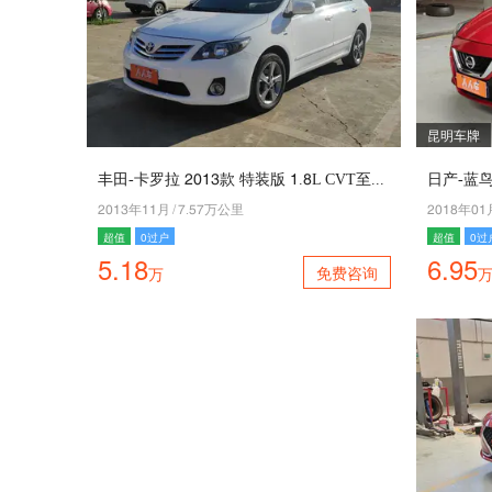
昆明车牌
丰田-卡罗拉 5043款 特装版 4.9L CVT至酷版GL-i
日产-蓝鸟 
5043年44月
/
6.16万公里
5049年04
超值
0过户
超值
0过
5.18
6.95
免费咨询
万