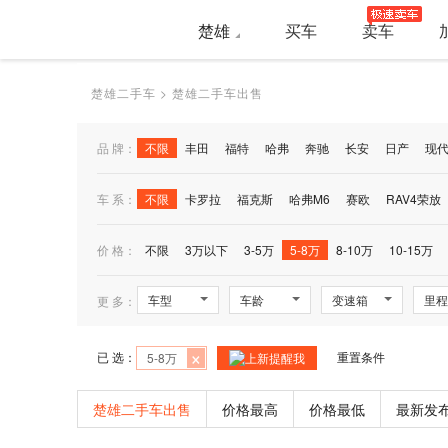
楚雄
买车
卖车
楚雄二手车
>
楚雄二手车出售
品 牌：
不限
丰田
福特
哈弗
奔驰
长安
日产
现
车 系：
不限
卡罗拉
福克斯
哈弗M6
赛欧
RAV4荣放
哈弗H2
价 格：
不限
3万以下
3-5万
5-8万
8-10万
10-15万
车型
车龄
变速箱
里程
更 多：
×
已 选：
重置条件
5-8万
上新提醒我
楚雄二手车出售
价格最高
价格最低
最新发