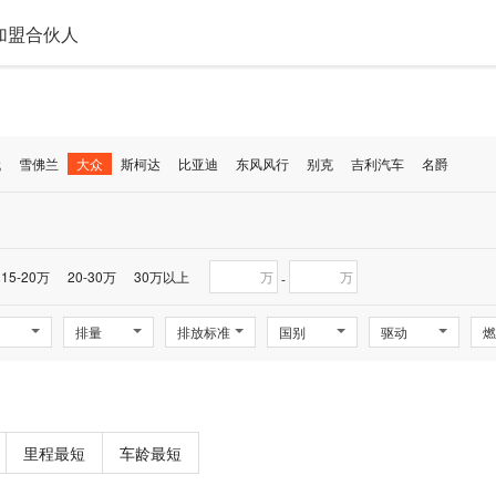
加盟合伙人
代
雪佛兰
大众
斯柯达
比亚迪
东风风行
别克
吉利汽车
名爵
15-20万
20-30万
30万以上
万
万
-
排量
排放标准
国别
驱动
燃
里程最短
车龄最短