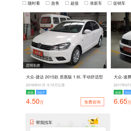
随时看
急售
超值
准新车
促销车
昆明车牌
大众-捷达 5041款 质惠版 4.2L 手动舒适型
大众-速腾
5042年04月
/
1.61万公里
5046年06
超值
0过户
超值
0过
4.50
6.65
免费咨询
万
帮我找车