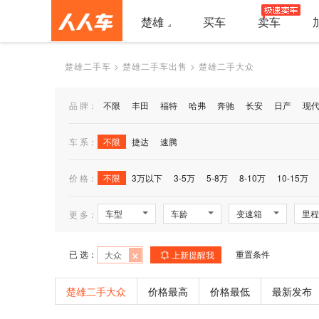
楚雄
买车
卖车
楚雄二手车
>
楚雄二手车出售
>
楚雄二手大众
品 牌：
不限
丰田
福特
哈弗
奔驰
长安
日产
现
车 系：
不限
捷达
速腾
价 格：
不限
3万以下
3-5万
5-8万
8-10万
10-15万
车型
车龄
变速箱
里程
更 多：
×
已 选：
重置条件
大众
上新提醒我
楚雄二手大众
价格最高
价格最低
最新发布