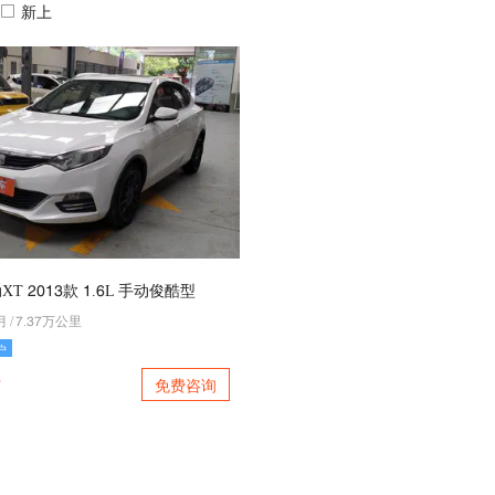
新上
T 5043款 4.2L 手动俊酷型
月
/
6.36万公里
户
免费咨询
万