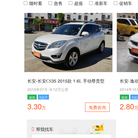
随时看
急售
超值
准新车
促销车
长安-长安CS31 5041款 4.2L 手动尊贵型
长安-逸动X
5041年06月
/
9.45万公里
5047年40
超值
0过户
超值
0过
3.30
2.80
免费咨询
万
帮我找车