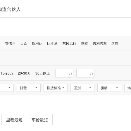
加盟合伙人
代
雪佛兰
大众
斯柯达
比亚迪
东风风行
别克
吉利汽车
名爵
15-20万
20-30万
30万以上
万
万
-
排量
排放标准
国别
驱动
燃
里程最短
车龄最短