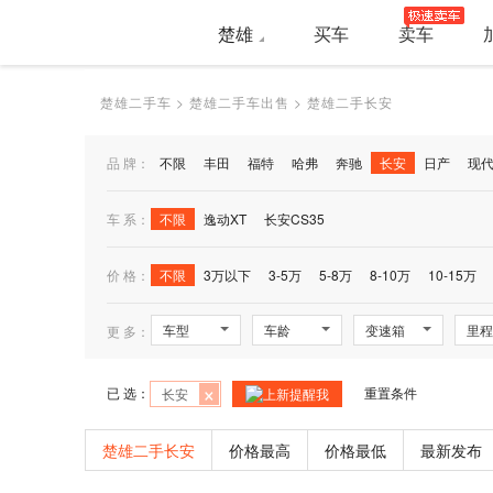
楚雄
买车
卖车
楚雄二手车
>
楚雄二手车出售
>
楚雄二手长安
品 牌：
不限
丰田
福特
哈弗
奔驰
长安
日产
现
车 系：
不限
逸动XT
长安CS35
价 格：
不限
3万以下
3-5万
5-8万
8-10万
10-15万
车型
车龄
变速箱
里程
更 多：
×
已 选：
重置条件
长安
上新提醒我
楚雄二手长安
价格最高
价格最低
最新发布