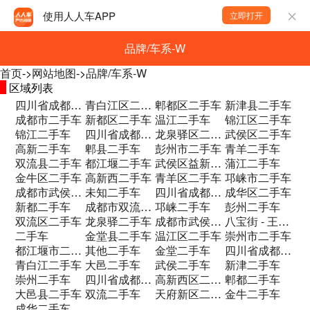
使用人人车APP
立即打开
品牌/车系-W
首页
->
网站地图
->
品牌/车系-W
区域列表
四川省成都市武侯区丽都路3号 二手车
青白江区二手车
郫都区二手车
新津县二手车
成都市二手车
新都区二手车
温江二手车
锦江区二手车
锦江二手车
四川省成都市武侯区太平寺东路82号 二手车
龙泉驿区二手车
武侯区二手车
高新二手车
郫县二手车
彭州市二手车
青羊二手车
双流县二手车
都江堰二手车
武侯区益新大道688号中外运敦豪物流园区二手车
蒲江二手车
金牛区二手车
高新西二手车
青羊区二手车
邛崃市二手车
成都市武侯区火车南站西路1626号二手车
未知二手车
四川省成都市双流区大同路一段15号二手车
成华区二手车
新都二手车
成都市双流区黄河中路139号二手车
邛崃二手车
彭州二手车
双流区二手车
龙泉驿二手车
成都市武侯区新盛路16号田园二手车超市二手车
八宝街 - 王家塘街84号二手车
二手车
金堂县二手车
温江区二手车
崇州市二手车
都江堰市二手车
其他二手车
金堂二手车
四川省成都市双流区文星镇黄河中路二段13二手车
青白江二手车
大邑二手车
武侯二手车
新津二手车
崇州二手车
四川省成都市武侯区益新大道688号中外运二手车
高新西区二手车
郫都二手车
大邑县二手车
双流二手车
天府新区二手车
金牛二手车
成华二手车