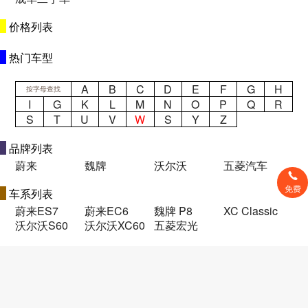
价格列表
热门车型
A
B
C
D
E
F
G
H
按字母查找
I
G
K
L
M
N
O
P
Q
R
S
T
U
V
W
S
Y
Z
品牌列表
蔚来
魏牌
沃尔沃
五菱汽车
免费
车系列表
蔚来ES7
蔚来EC6
魏牌 P8
XC Classic
沃尔沃S60
沃尔沃XC60
五菱宏光