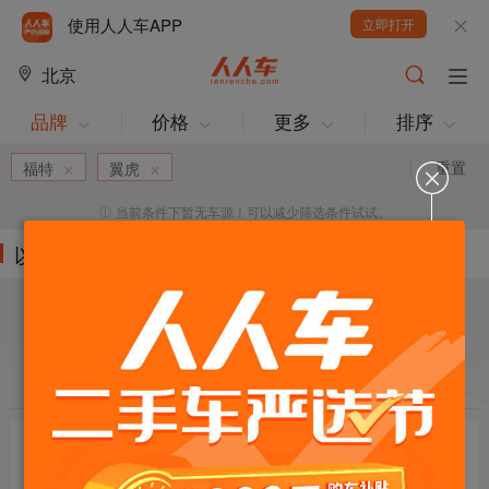
使用人人车APP
立即打开
北京
品牌
价格
更多
排序
重置
福特
翼虎
当前条件下暂无车源！可以减少筛选条件试试。
以下车源的筛选条件为:
目标车辆：
请选择欲购车辆