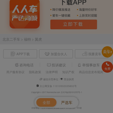
北京二手车
> 福特
> 翼虎
APP下载
加盟合伙人
我要卖车
咨询电话
投诉建议
举报事故车
免费
用户服务协议
隐私政策
法律声明
知识产权
商品信息发布规则
诚信示范单位
营业执照
京公网安备 11010502035802号
Copyright © 2017 Renrenche.com 京ICP备2021013707号-1
北京车欢欢信息技术有限公司 电话：4008610500
全部
严选车
详细地址：北京市朝阳区酒仙桥北路甲10号院105、101楼