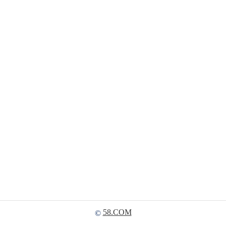
58.COM
©